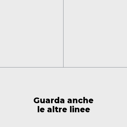
Ricarica
Zanzare
Piastrine Verdessenza
20 pz
Info
Info
Guarda anche
le altre linee