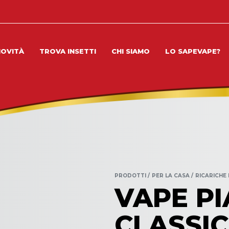
NOVITÀ
TROVA INSETTI
CHI SIAMO
LO SAPEVAPE?
PRODOTTI
PER LA CASA
RICARICHE 
VAPE PI
CLASSIC