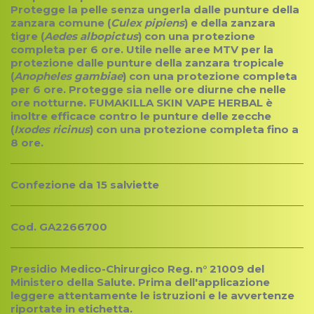
Protegge la pelle senza ungerla dalle punture della
zanzara comune (
Culex pipiens
) e della zanzara
tigre (
Aedes albopictus
) con una protezione
completa per 6 ore. Utile nelle aree MTV per la
protezione dalle punture della zanzara tropicale
(
Anopheles gambiae
) con una protezione completa
per 6 ore. Protegge sia nelle ore diurne che nelle
ore notturne. FUMAKILLA SKIN VAPE HERBAL è
inoltre efficace contro le punture delle zecche
(
Ixodes ricinus
) con una protezione completa fino a
8 ore.
Confezione da 15 salviette
Cod. GA2266700
Presidio Medico-Chirurgico Reg. n° 21009 del
Ministero della Salute. Prima dell'applicazione
leggere attentamente le istruzioni e le avvertenze
riportate in etichetta.